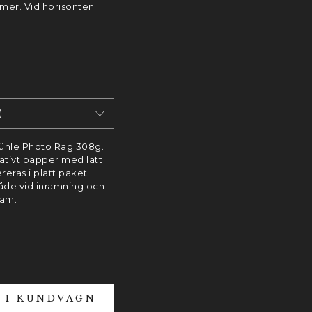
mmer. Vid horisonten
)
ühle Photo Rag 308g.
itativt papper med lätt
ereras i platt paket
både vid inramning och
ram.
L I KUNDVAGN