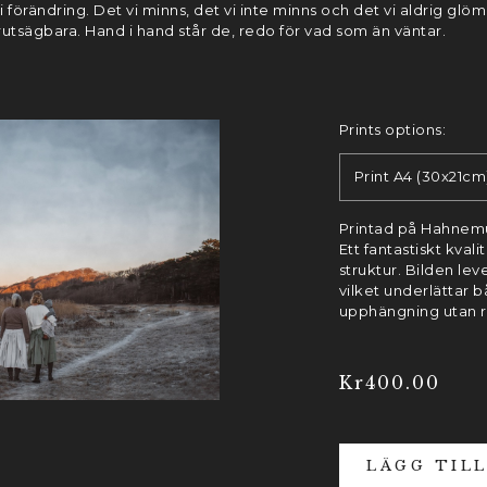
 förändring. Det vi minns, det vi inte minns och det vi aldrig glö
rutsägbara. Hand i hand står de, redo för vad som än väntar.
Prints options:
Print A4 (30x21cm
Printad på Hahnem
Ett fantastiskt kval
struktur. Bilden lev
vilket underlättar 
upphängning utan 
Kr
400.00
LÄGG TIL